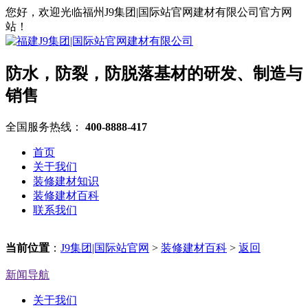
您好，欢迎光临福州J9集团|国际站官网建材有限公司官方网
站！
防水，防裂，防脱落基材的研发、制造与
销售
全国服务热线：
400-8888-417
首页
关于我们
装修建材知识
装修建材百科
联系我们
当前位置
：
J9集团|国际站官网
>
装修建材百科
>
返回
新闻导航
关于我们