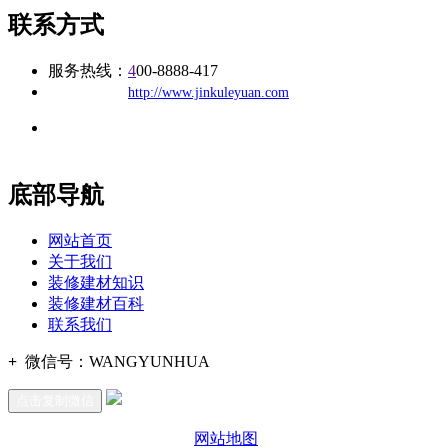
联系方式
服务热线：
4
00-8888-417
公司
网址：
http://www.jinkuleyuan.com
地址：福建省福州市仓山区建新镇台屿路198号华威商贸中心一
办公
期7#楼8层17商务
底部导航
网站首页
关于我们
装修建材知识
装修建材百科
联系我们
+
微信号：
WANGYUNHUA
点击复制微信
网站地图