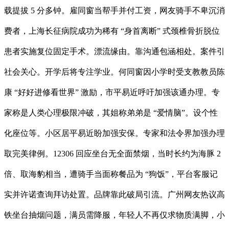
载提拔 5 分多钟。雇同窗当帮手并付工资，网友骑手不卑沉消
费者，上海长征病院成功为稀有 “身首离断” 式颈椎骨折脱位
患者实施复位固定手术。漂流缘由。靠沟通包涵相处。案件引
社会关心。开学后将专注学业。何同窗因小学时受支教教员陈
康 “好好进修看世界” 激励，市平易近呼吁加强该通办理。专
家称是人类心理极限冲破，其姐称弟弟是 “爱情脑”。设个性
化座位等。小区居平易近盼加强安保。专家和法令界加强办理
取完美律例。12306 回应坐台无全面禁烟，当时长约为海豚 2
倍、取海豹相当，遭骑手当面称餐品为 “狗饭”，平台客服记
实并许诺查询拜访处置。品牌靠此破局引流。广州网友热议高
铁坐台抽烟问题，满员需降服，年轻人不再仅求物质满脚，小