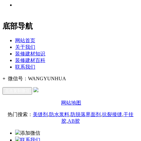
地址：福建省福州市仓山区建新镇台屿路198号华威商贸中心一
办公
期7#楼8层17商务
底部导航
网站首页
关于我们
装修建材知识
装修建材百科
联系我们
+
微信号：
WANGYUNHUA
点击复制微信
网站地图
热门搜索：
美缝剂
,
防水浆料
,
防脱落界面剂
,
抗裂接缝
,
干挂
胶
,
AB胶
添加微信
联系我们