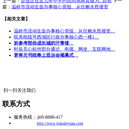
上一篇：
企业正在近几年中不约而同地将其做为...目前
下一
篇：
温岭市流动生齿办事核心党组、从任鲍永胜接管
【相关文章】
温岭市流动生齿办事核心党组、从任鲍永胜接管…
联系电线号西湖区行政办事核心西一楼1…
於参考部份成长城的汗青後
…
时辰关心杭州部分通过、电视、网坐、互联网地…
更将元书纸奉上亚运会揭幕式
…
扫一扫关注我们
联系方式
服务热线：
4
00-8888-417
公司
网址：
http://www.jinkuleyuan.com