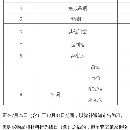
正在7月25日（含）至12月31日期间，以弥补通知布告为准。
但购买物品和材料行为线日（含）之后的，但单套室第家拆物