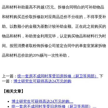
品和材料补助最高不跨越3万元。拆修合同明白的可补助物品
和材料购买总价取拆修款对应商品总价不分歧的，不得享受补
助。以数额小的金额为基数计较补助金额。正在此之前购买的
物品和材料，补助资金利用完毕，认定购买物品和材料行为时
间。按照消费者取粉饰拆修公司签定合同中的单套室第家拆物
品和材料总价款的20%赐与一次性补助，
上一篇：
统一套房不成同时享受旧房拆修（厨卫等局部）
下
一篇：
博士研究生可获得高达24万元的购
【相关文章】
博士研究生可获得高达24万元的购…
统一套房不成同时享受旧房拆修（厨卫等局部）…