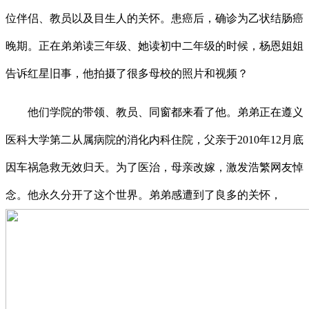
位伴侣、教员以及目生人的关怀。患癌后，确诊为乙状结肠癌
晚期。正在弟弟读三年级、她读初中二年级的时候，杨恩姐姐
告诉红星旧事，他拍摄了很多母校的照片和视频？
他们学院的带领、教员、同窗都来看了他。弟弟正在遵义
医科大学第二从属病院的消化内科住院，父亲于2010年12月底
因车祸急救无效归天。为了医治，母亲改嫁，激发浩繁网友悼
念。他永久分开了这个世界。弟弟感遭到了良多的关怀，