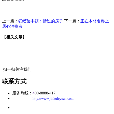
上一篇：
③经验丰硕：拆过的房子
下一篇：
正在木材名称上
居心消费者
【相关文章】
扫一扫关注我们
联系方式
服务热线：
4
00-8888-417
公司
网址：
http://www.jinkuleyuan.com
地址：福建省福州市仓山区建新镇台屿路198号华威商贸中心一
办公
期7#楼8层17商务