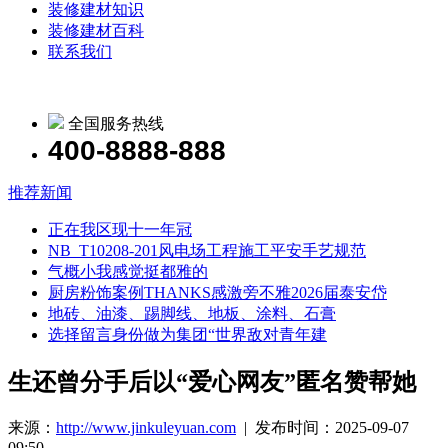
装修建材知识
装修建材百科
联系我们
全国服务热线
400-8888-888
推荐新闻
正在我区现十一年冠
NB_T10208-201风电场工程施工平安手艺规范
气概小我感觉挺都雅的
厨房粉饰案例THANKS感激旁不雅2026届泰安岱
地砖、油漆、踢脚线、地板、涂料、石膏
选择留言身份做为集团“世界敌对青年建
生还曾分手后以“爱心网友”匿名赞帮她
来源：
http://www.jinkuleyuan.com
| 发布时间：2025-09-07
09:50