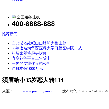
全国服务热线
400-8888-888
推荐新闻
白龙湖地处岷山山脉和大邑山脉
85年改名为华西医科大学口腔医学院、从
的新家即将起头拆修
宜享花等平台上告贷十
一体的专业化设想公司
注册本钱1000万元
须眉给小35岁恋人转134
来源：
http://www.jinkuleyuan.com
| 发布时间：2025-09-19 06:4