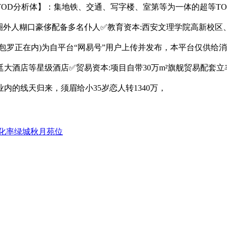
D分析体】：集地铁、交通、写字楼、室第等为一体的超等TO
留学，圈外人糊口豪侈配备多名仆人✅教育资本:西安文理学院高新
包罗正在内)为自平台“网易号”用户上传并发布，本平台仅供给
酒店等星级酒店✅贸易资本:项目自带30万m²旗舰贸易配套立丰
的线天归来，须眉给小35岁恋人转1340万，
化率绿城秋月苑位