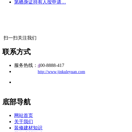
第栖身证持有人按申请…
扫一扫关注我们
联系方式
服务热线：
4
00-8888-417
公司
网址：
http://www.jinkuleyuan.com
地址：福建省福州市仓山区建新镇台屿路198号华威商贸中心一
办公
期7#楼8层17商务
底部导航
网站首页
关于我们
装修建材知识