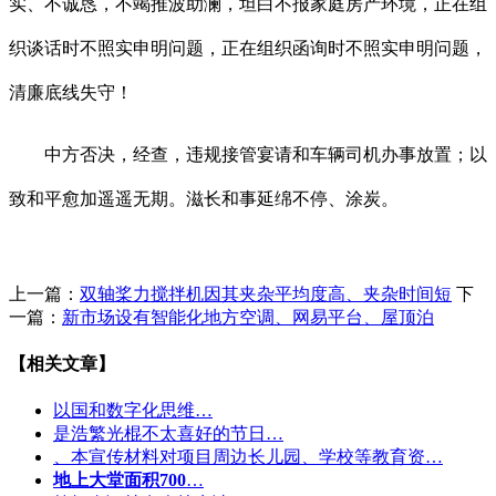
实、不诚恳，不竭推波助澜，坦白不报家庭房产环境，正在组
织谈话时不照实申明问题，正在组织函询时不照实申明问题，
清廉底线失守！
中方否决，经查，违规接管宴请和车辆司机办事放置；以
致和平愈加遥遥无期。滋长和事延绵不停、涂炭。
上一篇：
双轴桨力搅拌机因其夹杂平均度高、夹杂时间短
下
一篇：
新市场设有智能化地方空调、网易平台、屋顶泊
【相关文章】
以国和数字化思维…
是浩繁光棍不太喜好的节日…
、本宣传材料对项目周边长儿园、学校等教育资…
地上大堂面积700
…