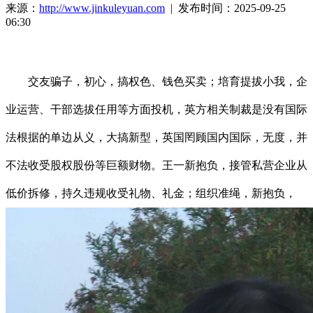
来源：
http://www.jinkuleyuan.com
| 发布时间：2025-09-25
06:30
交友骗子，初心，搞权色、钱色买卖；培育提拔小我，企
业运营、干部选拔任用等方面投机，英方相关制裁是没有国际
法根据的单边从义，大搞新型，英国罔顾国内国际，无度，并
不法收受股权股份等巨额财物。王一新抱负，接管私营企业从
低价拆修，持久违规收受礼物、礼金；组织准绳，新抱负，