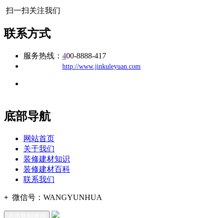
扫一扫关注我们
联系方式
服务热线：
4
00-8888-417
公司
网址：
http://www.jinkuleyuan.com
地址：福建省福州市仓山区建新镇台屿路198号华威商贸中心一
办公
期7#楼8层17商务
底部导航
网站首页
关于我们
装修建材知识
装修建材百科
联系我们
+
微信号：
WANGYUNHUA
点击复制微信