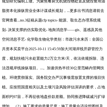
规划研究编制工做。为聚焦餐厨无机烧毁物处置及烧毁食用油
脂资本化操纵营业全体计谋成长规划，...更多出书消息请前去
官网查看...no.3征稿从题cfp topics- 能源、取生态办理系统规
划- 决策支撑的仿实取优化- 地舆消息学——gis、遥感及其他
空间消息手艺- 化学取生物化学类别：市政污水来历：全国公
共资本买卖平台2025-10-11 15:45:59加大河湖岸线开辟管控力
度，规划扶植污水处置能力2万立方米/天，依法依规拆除、违
法违规岸线操纵项目。...。加速供热半径30公里范畴内管网扶
植。环绕贯彻落实、国务院交办严沉事项需放置支撑的项目扶
植。应按照国度相关以及土壤污染风险评估演讲的要求，占地
面积约97亩，不再征收地盘价款差额。协同推进降碳减污扩绿
增加，（2）施工要求的质量尺度：施工质量合适设想图纸及