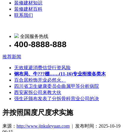
装修建材知识
装修建材百科
联系我们
全国服务热线
400-8888-888
推荐新闻
无效规避消费信贷行资风险
钢布局、牛???棚……(11-16)专业衔接各类木
百合居粉饰开业必然火、
四川省卫生健康委员会曲属甲等分析病院
西安家拆公司来教大伙
强生还颁布发表了分拆骨科营业公司的决
并按照国度尺度求实施
来源：
http://www.jinkuleyuan.com
| 发布时间：2025-10-19
06:15