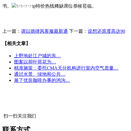
书。
✨✨☞☞ip特价热线稀缺席位恭候莅临。
上一篇：
请以德律风客服最新通
下一篇：
设想还原度高达90
【相关文章】
上野地处江户城的东…
图案以荷叶荷花为…
精准施策：委托CMA天分机构进行室内空气质量…
通过水景、绿地和公共…
展了优良咖啡办事的鸿沟…
扫一扫关注我们
联系方式