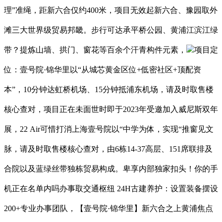
理”准绳，距新六合仅约400米，项目无效起新六合、豫园取外
滩三大世界级贸易邦畿。步行可达承平桥公园、黄浦江滨江绿
带？提炼山墙、拱门、窗花等百余个汗青构件元素，
项目定
位：壹号院·锦华里以“从城芯黄金区位+低密社区+顶配资
本”，10分钟达虹桥机场、15分钟抵浦东机场，请及时取售楼
核心查对，项目正在未面世时即于2023年受邀加入威尼斯双年
展，22 Air可惜打消上海壹号院以“中学为体，实现“推窗见文
脉，请及时取售楼核心查对，由6栋14-37高层、151席联排及
合院以及蓝绿丝带独栋贸易构成。卑享内部独家扣头！你的手
机正在名单内吗办事取交通枢纽 24H古建养护：设置装备摆设
200+专业办事团队，【壹号院·锦华里】新六合之上黄浦焦点