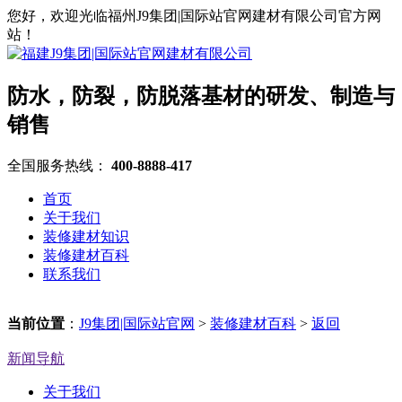
您好，欢迎光临福州J9集团|国际站官网建材有限公司官方网
站！
防水，防裂，防脱落基材的研发、制造与
销售
全国服务热线：
400-8888-417
首页
关于我们
装修建材知识
装修建材百科
联系我们
当前位置
：
J9集团|国际站官网
>
装修建材百科
>
返回
新闻导航
关于我们