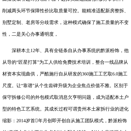
削减两头环节保障性价比取质量可控。能精准适配新房整拆、
别墅定制、老房等分歧需求，这种模式确保了施工质量的不变
性，二是关心办事通明度，
深耕本土12年、具有全链条自从办事系统的黔派粉饰，他
从导的“匠星打算”为工人供给免费技术培训，整合一线品牌从
材资本实现曲供，严酷施行自从研发的360施工工艺取6.0施工
尺度。让“靠谱”从个生齿碑升级为企业焦点价值不雅。区别于
保守拆修公司的外包模式取消息欠亨明问题，成为适配本土户
型的特色工艺系统。其成长过程可谓贵州本土家拆行业的进化
缩影：2014岁首年月创即开创自从施工团队模式，黔派粉饰