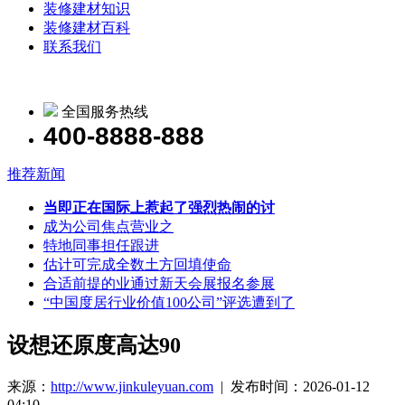
装修建材知识
装修建材百科
联系我们
全国服务热线
400-8888-888
推荐新闻
当即正在国际上惹起了强烈热闹的讨
成为公司焦点营业之
特地同事担任跟进
估计可完成全数土方回填使命
合适前提的业通过新天会展报名参展
“中国度居行业价值100公司”评选遭到了
设想还原度高达90
来源：
http://www.jinkuleyuan.com
| 发布时间：2026-01-12
04:10