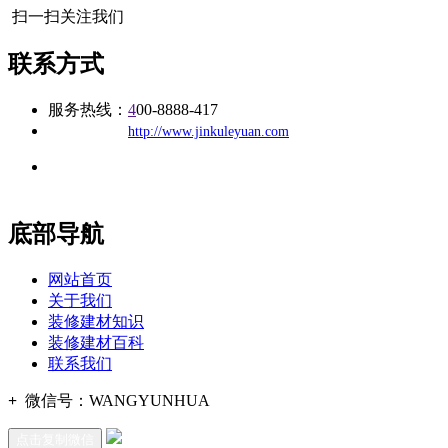
扫一扫关注我们
联系方式
服务热线：
4
00-8888-417
公司
网址：
http://www.jinkuleyuan.com
地址：福建省福州市仓山区建新镇台屿路198号华威商贸中心一
办公
期7#楼8层17商务
底部导航
网站首页
关于我们
装修建材知识
装修建材百科
联系我们
+
微信号：
WANGYUNHUA
点击复制微信