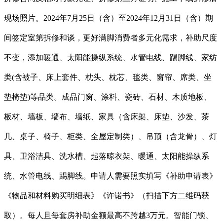
现场照片。2024年7月25日（含）至2024年12月31日（含）期
间签定室第拆修和谈，更好满脚消费者多元化需求，补助尺度
不变，添加暖通、太阳能操纵系统、水管电线、踢脚线、家纺
类(含被子、床上套件、枕头、枕芯、毯类、窗帘、席类、坐
垫椅垫)等品类。成品门窗、涂料、瓷砖、石材、木质地板、
板材、墙板、墙布、墙纸、家具（含床架、床垫、沙发、茶
几、桌子、椅子、柜类、全屋定制类）、吊顶（含龙骨）、灯
具、卫浴洁具、洗水槽、起落晾衣架、暖通、太阳能操纵系
统、水管电线、踢脚线。申请人需要照实填写《补助申请表》
《物品和材料购买明细表》《许诺书》（扫描下方二维码获
取）。每人且每套房补助金额最高不跨越3万元。智能门锁、