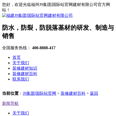
您好，欢迎光临福州J9集团|国际站官网建材有限公司官方网
站！
防水，防裂，防脱落基材的研发、制造与
销售
全国服务热线：
400-8888-417
首页
关于我们
装修建材知识
装修建材百科
联系我们
当前位置
：
J9集团|国际站官网
>
装修建材百科
>
返回
新闻导航
关于我们