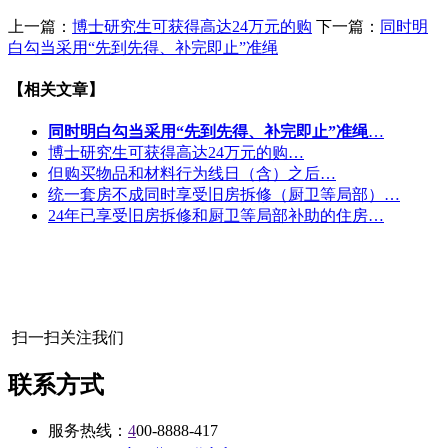
上一篇：
博士研究生可获得高达24万元的购
下一篇：
同时明
白勾当采用“先到先得、补完即止”准绳
【相关文章】
同时明白勾当采用“先到先得、补完即止”准绳
…
博士研究生可获得高达24万元的购…
但购买物品和材料行为线日（含）之后…
统一套房不成同时享受旧房拆修（厨卫等局部）…
24年已享受旧房拆修和厨卫等局部补助的住房…
扫一扫关注我们
联系方式
服务热线：
4
00-8888-417