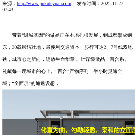
来源：
http://www.jinkuleyuan.com
| 发布时间：2025-11-27
07:43
带着“绿城基因”的做品正在本地扎根发展，到成都攀成钢
东，30载脚结壮地，最便利交通资本：步行可达2、7号线双地
铁，城市心之所向，绽放生命华章 。计谋级做品—百合系。
礼献每一座城市的心上。“百合”产物序列，半小时灵通全
城；“全面屏”的通透设想，