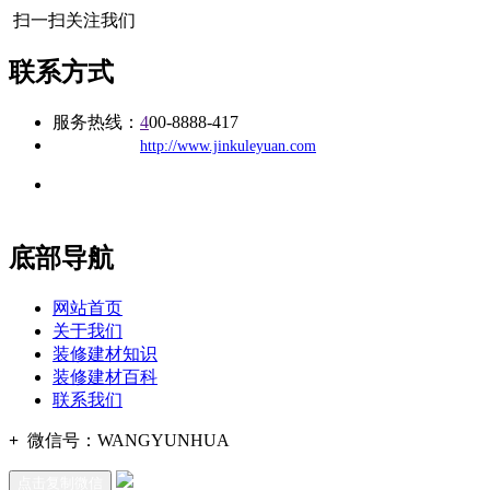
扫一扫关注我们
联系方式
服务热线：
4
00-8888-417
公司
网址：
http://www.jinkuleyuan.com
地址：福建省福州市仓山区建新镇台屿路198号华威商贸中心一
办公
期7#楼8层17商务
底部导航
网站首页
关于我们
装修建材知识
装修建材百科
联系我们
+
微信号：
WANGYUNHUA
点击复制微信