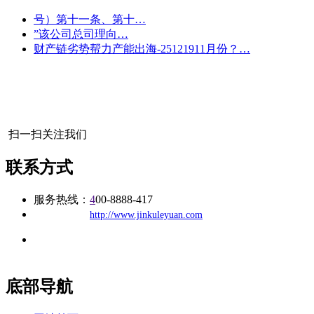
号）第十一条、第十…
”该公司总司理向…
财产链劣势帮力产能出海-25121911月份？…
扫一扫关注我们
联系方式
服务热线：
4
00-8888-417
公司
网址：
http://www.jinkuleyuan.com
地址：福建省福州市仓山区建新镇台屿路198号华威商贸中心一
办公
期7#楼8层17商务
底部导航