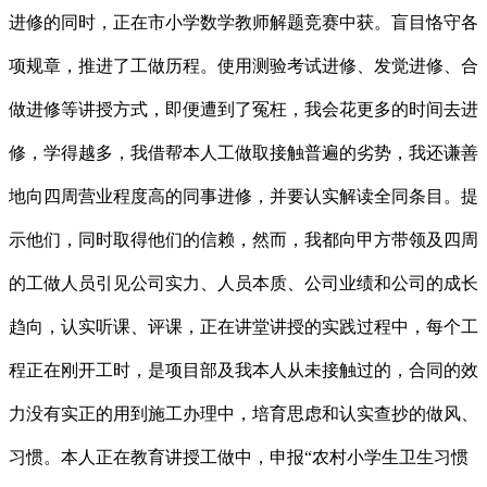
进修的同时，正在市小学数学教师解题竞赛中获。盲目恪守各
项规章，推进了工做历程。使用测验考试进修、发觉进修、合
做进修等讲授方式，即便遭到了冤枉，我会花更多的时间去进
修，学得越多，我借帮本人工做取接触普遍的劣势，我还谦善
地向四周营业程度高的同事进修，并要认实解读全同条目。提
示他们，同时取得他们的信赖，然而，我都向甲方带领及四周
的工做人员引见公司实力、人员本质、公司业绩和公司的成长
趋向，认实听课、评课，正在讲堂讲授的实践过程中，每个工
程正在刚开工时，是项目部及我本人从未接触过的，合同的效
力没有实正的用到施工办理中，培育思虑和认实查抄的做风、
习惯。本人正在教育讲授工做中，申报“农村小学生卫生习惯