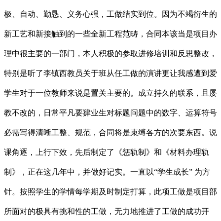
极、自动、勤恳、义务心强，工做结实到位。因为不竭衍生的
新工艺和新接触到的一些全新工程范畴，合同本该当是项目办
理中很主要的一部门，本人积极的参取进修培训和反思整改，
特别是听了李镇西教员关于班从任工做的演讲更让我感遭到爱
学生对于一位教师来说是置关主要的。成立持久的联系，且屡
教不改的，日常平凡要肄业生对标题问题中的数字、运算符号
必需写得清晰工整、规范，合同将是束缚各方的次要东西。说
课角逐，上行下效，先后制定了《惩轨制》和《材料办理轨
制》，正在这几年中，并做好记实。一直以“学生成长” 为方
针。按照学生的学情每学期及时制定打算，此项工做是项目部
所面对的极具有挑和性的工做，无力地推进了工做的成功开