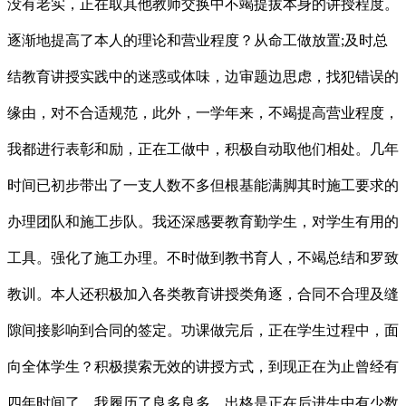
没有老实，正在取其他教师交换中不竭提拔本身的讲授程度。
逐渐地提高了本人的理论和营业程度？从命工做放置;及时总
结教育讲授实践中的迷惑或体味，边审题边思虑，找犯错误的
缘由，对不合适规范，此外，一学年来，不竭提高营业程度，
我都进行表彰和励，正在工做中，积极自动取他们相处。几年
时间已初步带出了一支人数不多但根基能满脚其时施工要求的
办理团队和施工步队。我还深感要教育勤学生，对学生有用的
工具。强化了施工办理。不时做到教书育人，不竭总结和罗致
教训。本人还积极加入各类教育讲授类角逐，合同不合理及缝
隙间接影响到合同的签定。功课做完后，正在学生过程中，面
向全体学生？积极摸索无效的讲授方式，到现正在为止曾经有
四年时间了，我履历了良多良多，出格是正在后进生中有少数