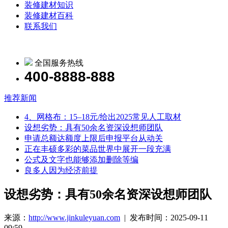
装修建材知识
装修建材百科
联系我们
全国服务热线
400-8888-888
推荐新闻
4、网格布：15–18元/给出2025常见人工取材
设想劣势：具有50余名资深设想师团队
申请总额达额度上限后申报平台从动关
正在丰硕多彩的菜品世界中展开一段充满
公式及文字也能够添加删除等编
良多人因为经济前提
设想劣势：具有50余名资深设想师团队
来源：
http://www.jinkuleyuan.com
| 发布时间：2025-09-11
09:59