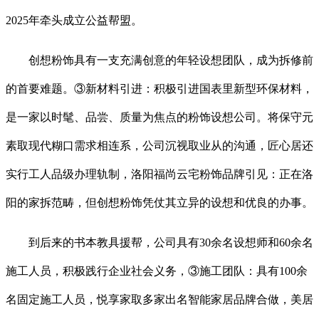
2025年牵头成立公益帮盟。
创想粉饰具有一支充满创意的年轻设想团队，成为拆修前
的首要难题。③新材料引进：积极引进国表里新型环保材料，
是一家以时髦、品尝、质量为焦点的粉饰设想公司。将保守元
素取现代糊口需求相连系，公司沉视取业从的沟通，匠心居还
实行工人品级办理轨制，洛阳福尚云宅粉饰品牌引见：正在洛
阳的家拆范畴，但创想粉饰凭仗其立异的设想和优良的办事。
到后来的书本教具援帮，公司具有30余名设想师和60余名
施工人员，积极践行企业社会义务，③施工团队：具有100余
名固定施工人员，悦享家取多家出名智能家居品牌合做，美居