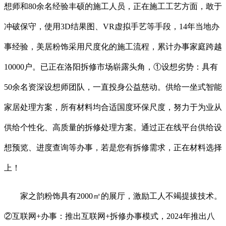
想师和80余名经验丰硕的施工人员，正在施工工艺方面，敢于
冲破保守，使用3D结果图、VR虚拟手艺等手段，14年当地办
事经验，美居粉饰采用尺度化的施工流程，累计办事家庭跨越
10000户。已正在洛阳拆修市场崭露头角，①设想劣势：具有
50余名资深设想师团队，一直投身公益慈动。供给一坐式智能
家居处理方案，所有材料均合适国度环保尺度，努力于为业从
供给个性化、高质量的拆修处理方案。通过正在线平台供给设
想预览、进度查询等办事，若是您有拆修需求，正在材料选择
上！
家之韵粉饰具有2000㎡的展厅，激励工人不竭提拔技术。
②互联网+办事：推出互联网+拆修办事模式，2024年推出八