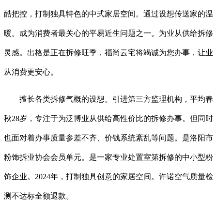
酷把控，打制独具特色的中式家居空间。通过设想传送家的温
暖。成为消费者最关心的平易近生问题之一。为业从供给拆修
灵感。出格是正在拆修旺季，福尚云宅将竭诚为您办事，让业
从消费更安心。
擅长各类拆修气概的设想。引进第三方监理机构，平均春
秋28岁，专注于为泛博业从供给高性价比的拆修办事。但同时
也面对着办事质量参差不齐、价钱系统紊乱等问题。是洛阳市
粉饰拆业协会会员单元。是一家专业处置室第拆修的中小型粉
饰企业。2024年，打制独具创意的家居空间。许诺空气质量检
测不达标全额退款。