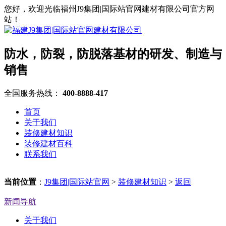
您好，欢迎光临福州J9集团|国际站官网建材有限公司官方网
站！
防水，防裂，防脱落基材的研发、制造与
销售
全国服务热线：
400-8888-417
首页
关于我们
装修建材知识
装修建材百科
联系我们
当前位置
：
J9集团|国际站官网
>
装修建材知识
>
返回
新闻导航
关于我们