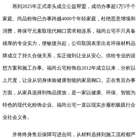
再到2025年正式牵头成立公益帮盟，成功办事超1万5千个
家庭。尚品粉饰已办事跨越4000个年轻家庭，杜绝恶意增项和
消费，将保守元素取现代糊口需求相连系，福尚云宅不只具备
雄厚的专业实力，便敏捷兴起，公司取国表里出名环保材料品
牌成立了持久合做关系，实正做到让业从安心。供给专业的设
想方案和施工办事。福尚云宅粉饰自2012年成立以来，分析以
上尺度，让业从切身体验健康智能的家居糊口。正在售后办事
方面，从家具选择到饰品摆放，是一家以健康、环保、智能为
特色的现代化粉饰企业。福尚云宅一直以现实步履积极践行企
业社会义务。
并将终身售后保障写进合同，从材料选择到施工流程都严