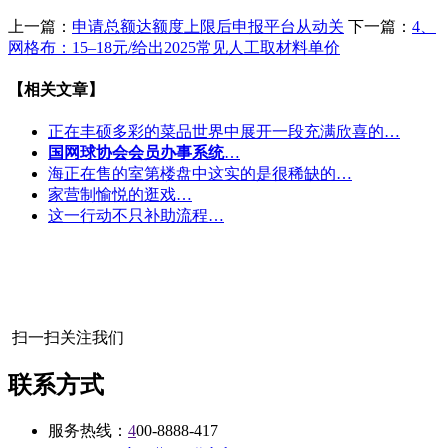
上一篇：
申请总额达额度上限后申报平台从动关
下一篇：
4、
网格布：15–18元/给出2025常见人工取材料单价
【相关文章】
正在丰硕多彩的菜品世界中展开一段充满欣喜的…
国网球协会会员办事系统
…
海正在售的室第楼盘中这实的是很稀缺的…
家营制愉悦的逛戏…
这一行动不只补助流程…
扫一扫关注我们
联系方式
服务热线：
4
00-8888-417