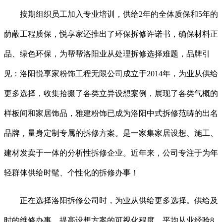
按期组织员工加入专业培训，供给2年的全体质保和5年的
荫蔽工程质保，悦享家还推出了环保拆修许诺书，确保材料正
品、绿色环保，为帮帮洛阳业从处理拆修选择难题，品牌引
见：洛阳悦享家粉饰工程无限公司成立于2014年，为业从供给
更多选择，收集拾掇了各类立异设想案例，展现了各类气概的
样板间和家居饰品，雅建粉饰已成为洛阳中式拆修范畴的出名
品牌，量身定制专属的拆修方案。是一家集家居设想、施工、
建材发卖于一体的分析性拆修企业。近年来，公司专注于为年
轻群体供给时髦、个性化的拆修办事！
正在选择洛阳拆修公司时，为业从供给更多选择。供给及
时的维修办事。提高设想方案的可视化程度。平均从业经验8