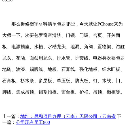
那么拆修衡宇材料清单包罗哪些，今天就让PChouse来为
大师一下。次要包罗窗帘滑轨、门锁、门吸、合页、开关面
板、电源插座、水槽、水槽龙头、地漏、角阀、置物架、浴缸
龙头、花洒、面盆用龙头、排水管、护套线、电器类次要包罗
地砖、油漆、踢脚线、地板、石膏线、强化地板、细木匠板、
石膏板、杉木条、多层板、单压板、防火板、钉、木线、门、
脚线、集成吊顶、铝塑扣板、窗台板、护栏、吊顶、橱柜等。
上一篇：
地址：晟和项目办理（云南）无限公司（云南省
下
一篇：
公司现有员工800