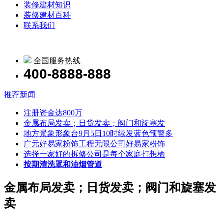
装修建材知识
装修建材百科
联系我们
全国服务热线
400-8888-888
推荐新闻
注册资金达800万
金属布局发卖；日货发卖；阀门和旋塞发
地方景象形象台9月5日10时续发蓝色预警多
广元好易家粉饰工程无限公司好易家粉饰
选择一家好的拆修公司是每个家庭打想栖
按期清洗罩和油烟管道
金属布局发卖；日货发卖；阀门和旋塞发
卖