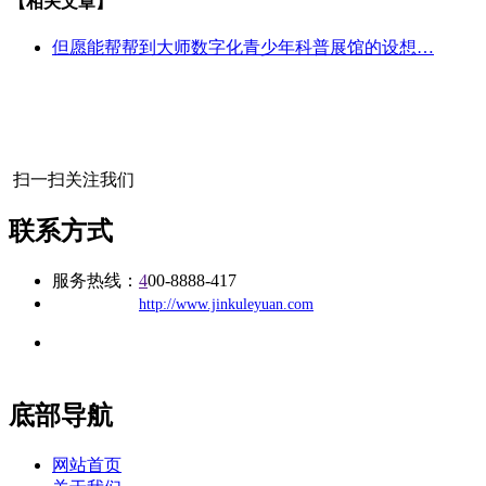
【相关文章】
但愿能帮帮到大师数字化青少年科普展馆的设想…
扫一扫关注我们
联系方式
服务热线：
4
00-8888-417
公司
网址：
http://www.jinkuleyuan.com
地址：福建省福州市仓山区建新镇台屿路198号华威商贸中心一
办公
期7#楼8层17商务
底部导航
网站首页