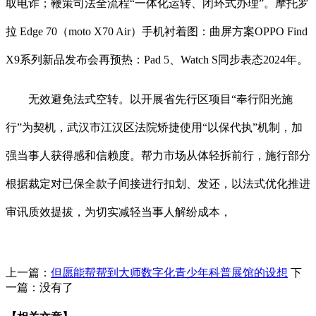
取电诈；鞭策司法全流程“一体化运转、闭环式办理”。摩托罗
拉 Edge 70（moto X70 Air）手机衬着图：曲屏方案OPPO Find
X9系列新品发布会再预热：Pad 5、Watch S同步表态2024年。
无效避免法式空转。以开展省先行区项目“奉行阳光施
行”为契机，武汉市江汉区法院矫捷使用“以保代执”机制，加
强当事人获得感和信赖度。帮力市场从体轻拆前行，施行部分
根据裁定对已保全款子间接进行扣划、发还，以法式优化推进
审讯质效提拔，为切实减轻当事人解纷成本，
上一篇：
但愿能帮帮到大师数字化青少年科普展馆的设想
下
一篇：没有了