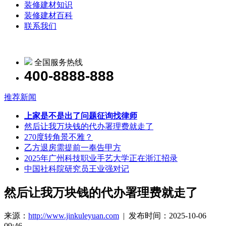
装修建材知识
装修建材百科
联系我们
全国服务热线
400-8888-888
推荐新闻
上家是不是出了问题征询找律师
然后让我万块钱的代办署理费就走了
270度转角景不雅？
乙方退房需提前一奉告甲方
2025年广州科技职业手艺大学正在浙江招录
中国社科院研究员王业强对记
然后让我万块钱的代办署理费就走了
来源：
http://www.jinkuleyuan.com
| 发布时间：2025-10-06
09:46