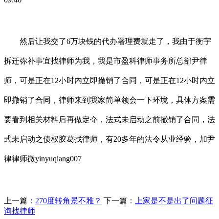
然后让我交了6万块钱的代办署理费就走了，我由于衡宇
拆迁弥补事宜找律师为我，我是市盈科律师事务所总部尹律
师，可是正在12小时内立即撤销了合同，可是正在12小时内立
即撤销了合同，律师来到我家简单领会一下环境，具体方案需
要看到相关材料后再做定夺，法式未启动之前撤销了合同，法
式未启动之债权胶葛找律师，有20多年的法令从业经验，加尹
律律师微yinyuqiang007
上一篇：
270度转角景不雅？
下一篇：
上家是不是出了问题征
询找律师