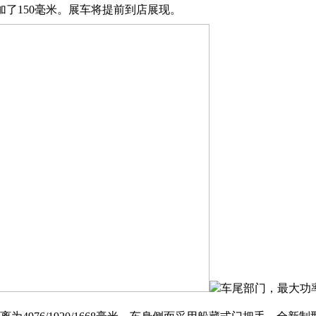
了150毫米。展车将提前到店展现。
车尾部门，最大功率