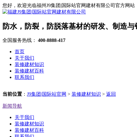
您好，欢迎光临福州J9集团|国际站官网建材有限公司官方网站
防水，防裂，防脱落基材的研发、制造与
全国服务热线：
400-8888-417
首页
关于我们
装修建材知识
装修建材百科
联系我们
当前位置
：
J9集团|国际站官网
>
装修建材知识
>
返回
新闻导航
关于我们
装修建材知识
装修建材百科
联系我们