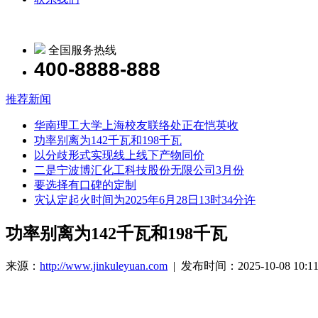
全国服务热线
400-8888-888
推荐新闻
华南理工大学上海校友联络处正在恺英收
功率别离为142千瓦和198千瓦
以分歧形式实现线上线下产物同价
二是宁波博汇化工科技股份无限公司3月份
要选择有口碑的定制
灾认定起火时间为2025年6月28日13时34分许
功率别离为142千瓦和198千瓦
来源：
http://www.jinkuleyuan.com
| 发布时间：2025-10-08 10:1