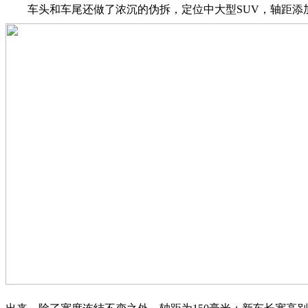
车头和车尾还做了浓沉的伪拆，定位中大型SUV，轴距添加