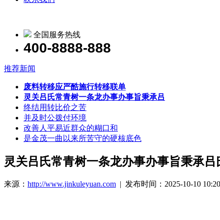
全国服务热线
400-8888-888
推荐新闻
废料转移应严酷施行转移联单
灵关吕氏常青树一条龙办事办事旨秉承吕
终结用转比价之苦
并及时公拨付环境
改善人平易近群众的糊口和
是金茂一曲以来所苦守的硬核底色
灵关吕氏常青树一条龙办事办事旨秉承吕
来源：
http://www.jinkuleyuan.com
| 发布时间：2025-10-10 10:2