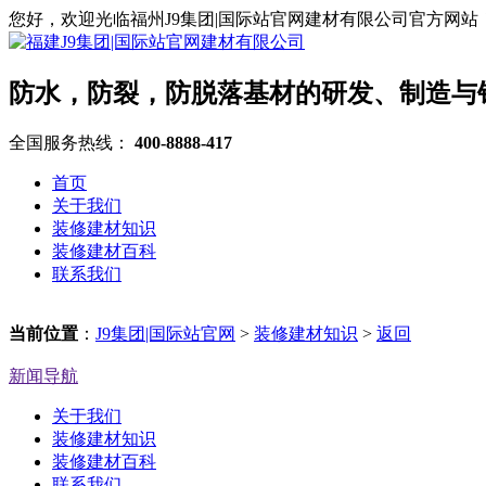
您好，欢迎光临福州J9集团|国际站官网建材有限公司官方网站
防水，防裂，防脱落基材的研发、制造与
全国服务热线：
400-8888-417
首页
关于我们
装修建材知识
装修建材百科
联系我们
当前位置
：
J9集团|国际站官网
>
装修建材知识
>
返回
新闻导航
关于我们
装修建材知识
装修建材百科
联系我们