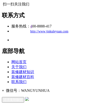
扫一扫关注我们
联系方式
服务热线：
4
00-8888-417
公司
网址：
http://www.jinkuleyuan.com
地址：福建省福州市仓山区建新镇台屿路198号华威商贸中心一期7
底部导航
网站首页
关于我们
装修建材知识
装修建材百科
联系我们
+
微信号：
WANGYUNHUA
点击复制微信