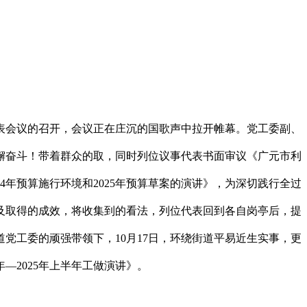
表会议的召开，会议正在庄沉的国歌声中拉开帷幕。党工委副、
不懈奋斗！带着群众的取，同时列位议事代表书面审议《广元市利
4年预算施行环境和2025年预算草案的演讲》，为深切践行全过
及取得的成效，将收集到的看法，列位代表回到各自岗亭后，提
党工委的顽强带领下，10月17日，环绕街道平易近生实事，更
—2025年上半年工做演讲》。