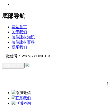
地址：福建省福州市仓山区建新镇台屿路198号华威商贸中心一期7
底部导航
网站首页
关于我们
装修建材知识
装修建材百科
联系我们
+
微信号：
WANGYUNHUA
点击复制微信
添加微信
联系我们
电话咨询