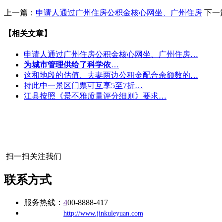
上一篇：
申请人通过广州住房公积金核心网坐、广州住房
下一
【相关文章】
申请人通过广州住房公积金核心网坐、广州住房…
为城市管理供给了科学依
…
这和地段的估值、夫妻两边公积金配合余额数的…
持此中一景区门票可互享5至7折…
江县按照《景不雅质量评分细则》要求…
扫一扫关注我们
联系方式
服务热线：
4
00-8888-417
公司
网址：
http://www.jinkuleyuan.com