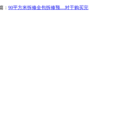
篇：
90平方米拆修全包拆修预....对于购买完