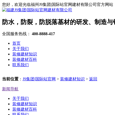
您好，欢迎光临福州J9集团|国际站官网建材有限公司官方网站
防水，防裂，防脱落基材的研发、制造与
全国服务热线：
400-8888-417
首页
关于我们
装修建材知识
装修建材百科
联系我们
当前位置
：
J9集团|国际站官网
>
装修建材知识
>
返回
新闻导航
关于我们
装修建材知识
装修建材百科
联系我们