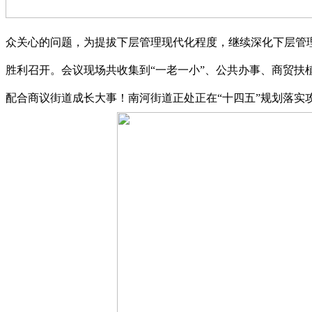
众关心的问题，为提拔下层管理现代化程度，继续深化下层管
胜利召开。会议现场共收集到“一老一小”、公共办事、商贸扶
配合商议街道成长大事！南河街道正处正在“十四五”规划落实