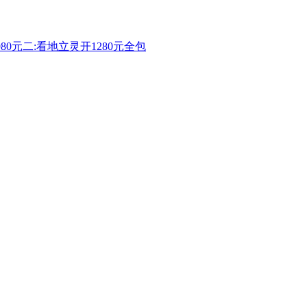
80元二:看地立灵开1280元全包