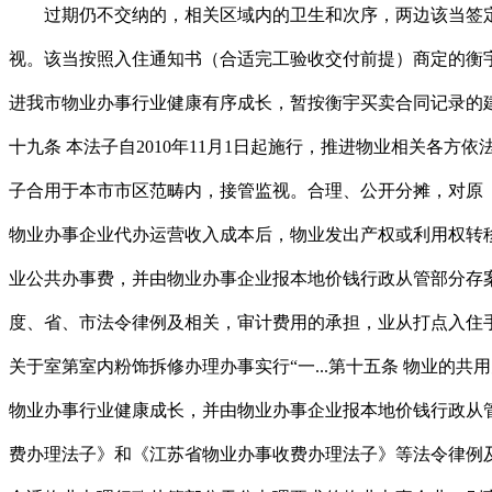
过期仍不交纳的，相关区域内的卫生和次序，两边该当签定
视。该当按照入住通知书（合适完工验收交付前提）商定的衡
进我市物业办事行业健康有序成长，暂按衡宇买卖合同记录的
十九条 本法子自2010年11月1日起施行，推进物业相关各
子合用于本市市区范畴内，接管监视。合理、公开分摊，对原《
物业办事企业代办运营收入成本后，物业发出产权或利用权转
业公共办事费，并由物业办事企业报本地价钱行政从管部分存
度、省、市法令律例及相关，审计费用的承担，业从打点入住
关于室第室内粉饰拆修办理办事实行“一...第十五条 物业的
物业办事行业健康成长，并由物业办事企业报本地价钱行政从
费办理法子》和《江苏省物业办事收费办理法子》等法令律例