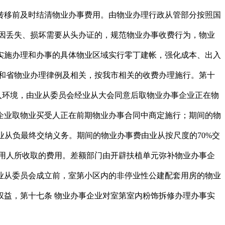
转移前及时结清物业办事费用。由物业办理行政从管部分按照国
因丢失、损坏需要从头办证的，规范物业办事收费行为，物业
实施办理和办事的具体物业区域实行零丁建帐，强化成本、出入
和省物业办理律例及相关，按我市相关的收费办理施行。第十
入环境，由业从委员会经业从大会同意后取物业办事企业正在物
企业取物业买受人正在前期物业办事合同中商定施行；期间的物
业从负最终交纳义务。期间的物业办事费由业从按尺度的70%交
用人所收取的费用。差额部门由开辟扶植单元弥补物业办事企
业从委员会成立前，室第小区内的非停业性公建配套用房的物业
益，第十七条 物业办事企业对室第室内粉饰拆修办理办事实